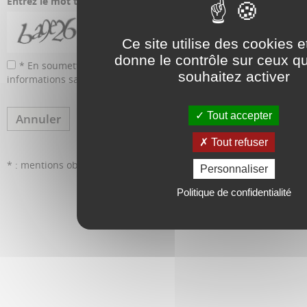
Entrez le mot tel qu'il apparaît dans l'image ci-dessous
Ce site utilise des cookies 
donne le contrôle sur ceux q
* En soumettant ce formulaire, j'accepte que les
souhaitez activer
informations saisies soient utilisées pour me recontacter.
Tout accepter
Annuler
Envoyer
Tout refuser
* : mentions obligatoires
Personnaliser
Politique de confidentialité